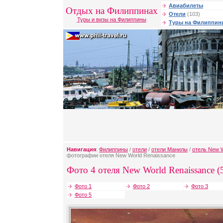
Авиабилеты
Отдых на Филиппинах
Отели
(103)
Туры и визы на Филиппины
Туры на Филиппин
Навигация
:
Филиппины
/
отели
/
отели Манилы
/
отель New W
фотографии отеля New World Renaissance
Фото 4 отеля New World Renaissance (
Фото 1
Фото 2
Фото 3
Фото 5