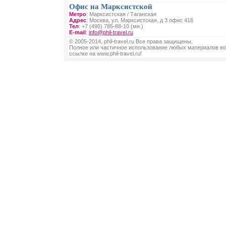
Офис на Марксистской
Метро
: Марксистская / Таганская
Адрес
: Москва, ул. Марксистская, д 3 офис 416
Тел
: +7 (495) 785-88-10 (мн.)
E-mail
:
info@phil-travel.ru
© 2005-2014, phil-travel.ru Все права защищены.
Полное или частичное использование любых материалов во
ссылке на www.phil-travel.ru!