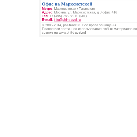
Офис на Марксистской
Метро
: Марксистская / Таганская
Адрес
: Москва, ул. Марксистская, д 3 офис 416
Тел
: +7 (495) 785-88-10 (мн.)
E-mail
:
info@phil-travel.ru
© 2005-2014, phil-travel.ru Все права защищены.
Полное или частичное использование любых материалов во
ссылке на www.phil-travel.ru!