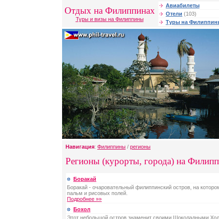
Авиабилеты
Отдых на Филиппинах
Отели
(103)
Туры и визы на Филиппины
Туры на Филиппин
Навигация
:
Филиппины
/
регионы
Регионы (курорты, города) на Филипп
Боракай
Боракай - очаровательный филиппинский остров, на которо
пальм и рисовых полей.
Подробнее »»
Бохол
Этот небольшой остров знаменит своими Шоколадными Хо