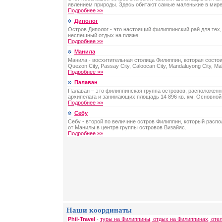
явлением природы. Здесь обитают самые маленькие в мире
Подробнее »»
Диполог
Остров Диполог - это настоящий филиппинский рай для тех,
неспешный отдых на пляже.
Подробнее »»
Манила
Манила - восхитительная столица Филиппин, которая состоит
Quezon City, Passay City, Caloocan City, Mandaluyong City, Maka
Подробнее »»
Палаван
Палаван – это филиппинская группа островов, расположенн
архипелага и занимающих площадь 14 896 кв. км. Основной
Подробнее »»
Себу
Себу - второй по величине остров Филиппин, который распо
от Манилы в центре группы островов Визайяс.
Подробнее »»
Наши координаты
Phil-Travel
-
туры на Филиппины, отдых на Филиппинах, оте