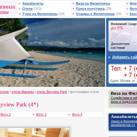
Авиабилеты
Виза на Филиппины
Фор
ппинах
Отели
(103)
Поиск попутчика
(29)
Фот
ппины
Туры на Филиппины
(10)
Отзывы о Филиппинах
(19)
Кон
Добавить сай
отели
/
отели Манилы
/
отель Bayview Park
/ фотографии отеля
Виза на Фи
Содействие в о
визы и подготов
yview Park (4*)
Фото 2
Фото 3
Фото 4
Авиабилет
Заказ и брониро
авиабилетов »»