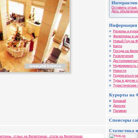
Интерактив
Оставить отзыв 
Дать объявление
Информация 
Регионы и куро
Филиппины в ц
Новый Год на 
Карта
Погода на Фил
Развлечения
Достопримечат
Недвижимость 
Новости
Подписаться на
Туры в другие 
Туристические
Курорты на 
Боракай
Диполог
Палаван
Спонсоры са
Статистика и
иппины, отдых на Филиппинах, отели на Филиппинах