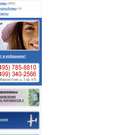
умы
(885)
оальбомы
(4)
такты
т в избранное!
липпины
формлении
ки документов »
ы
вание