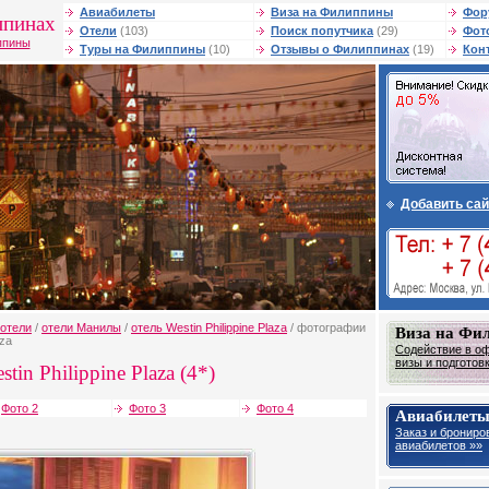
Авиабилеты
Виза на Филиппины
Фор
ппинах
Отели
(103)
Поиск попутчика
(29)
Фот
ппины
Туры на Филиппины
(10)
Отзывы о Филиппинах
(19)
Кон
Добавить сай
отели
/
отели Манилы
/
отель Westin Philippine Plaza
/ фотографии
Виза на Фи
aza
Содействие в о
визы и подготов
tin Philippine Plaza (4*)
Фото 2
Фото 3
Фото 4
Авиабилет
Заказ и брониро
авиабилетов »»