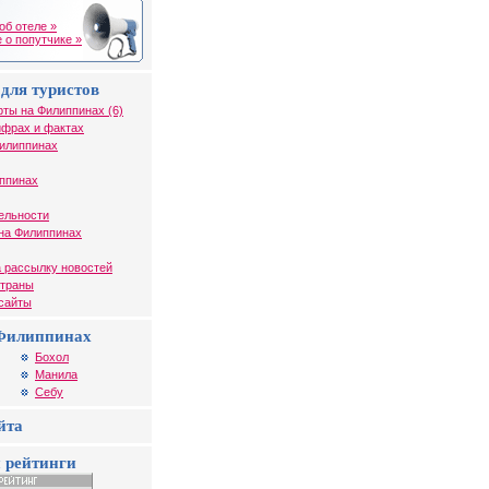
об отеле »
 о попутчике »
для туристов
рты на Филиппинах (6)
ифрах и фактах
Филиппинах
иппинах
ельности
на Филиппинах
 рассылку новостей
страны
 сайты
Филиппинах
Бохол
Манила
Себу
йта
 рейтинги