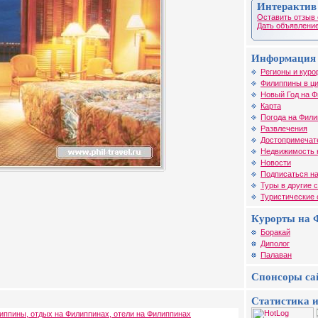
Интерактив
Оставить отзыв 
Дать объявление
Информация 
Регионы и куро
Филиппины в ц
Новый Год на 
Карта
Погода на Фил
Развлечения
Достопримечат
Недвижимость 
Новости
Подписаться на
Туры в другие 
Туристические
Курорты на 
Боракай
Диполог
Палаван
Спонсоры са
Статистика и
иппины, отдых на Филиппинах, отели на Филиппинах