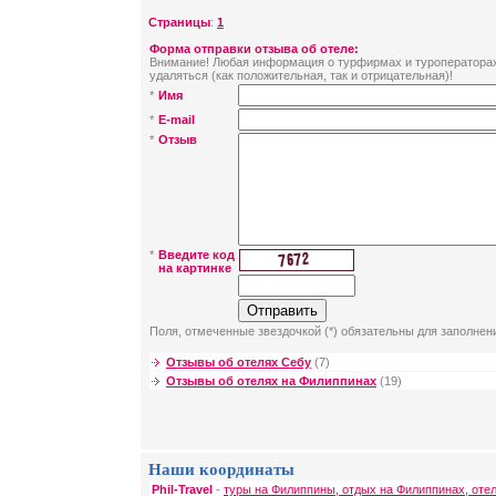
Страницы
:
1
Форма отправки отзыва об отеле:
Внимание! Любая информация о турфирмах и туроператорах 
удаляться (как положительная, так и отрицательная)!
*
Имя
*
E-mail
*
Отзыв
*
Введите код
на картинке
Поля, отмеченные звездочкой (*) обязательны для заполнен
Отзывы об отелях Себу
(7)
Отзывы об отелях на Филиппинах
(19)
Наши координаты
Phil-Travel
-
туры на Филиппины, отдых на Филиппинах, оте