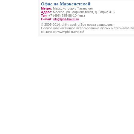
Офис на Марксистской
Метро
: Марксистская / Таганская
Адрес
: Москва, ул. Марксистская, д 3 офис 416
Тел
: +7 (495) 785-88-10 (мн.)
E-mail
:
info@phil-travel.ru
© 2005-2014, phil-travel.ru Все права защищены.
Полное или частичное использование любых материалов во
ссылке на www.phil-travel.ru!