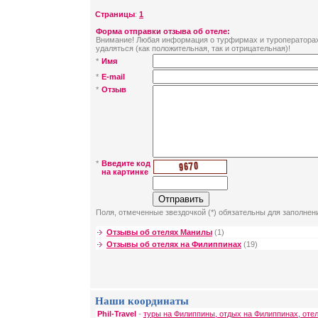
Страницы
:
1
Форма отправки отзыва об отеле:
Внимание! Любая информация о турфирмах и туроператорах 
удаляться (как положительная, так и отрицательная)!
*
Имя
*
E-mail
*
Отзыв
*
Введите код
на картинке
Поля, отмеченные звездочкой (*) обязательны для заполнен
Отзывы об отелях Манилы
(1)
Отзывы об отелях на Филиппинах
(19)
Наши координаты
Phil-Travel
-
туры на Филиппины, отдых на Филиппинах, оте