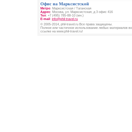
Офис на Марксистской
Метро
: Марксистская / Таганская
Адрес
: Москва, ул. Марксистская, д 3 офис 416
Тел
: +7 (495) 785-88-10 (мн.)
E-mail
:
info@phil-travel.ru
© 2005-2014, phil-travel.ru Все права защищены.
Полное или частичное использование любых материалов во
ссылке на www.phil-travel.ru!