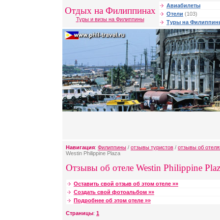
Авиабилеты
Отдых на Филиппинах
Отели
(103)
Туры и визы на Филиппины
Туры на Филиппин
Навигация
:
Филиппины
/
отзывы туристов
/
отзывы об отел
Westin Philippine Plaza
Отзывы об отеле Westin Philippine Plaz
Оставить свой отзыв об этом отеле »»
Создать свой фотоальбом »»
Подробнее об этом отеле »»
Страницы
:
1